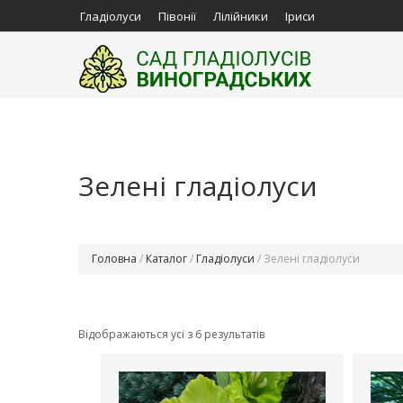
Гладіолуси
Півонії
Лілійники
Іриси
Зелені гладіолуси
Головна
/
Каталог
/
Гладіолуси
/ Зелені гладіолуси
Відображаються усі з 6 результатів