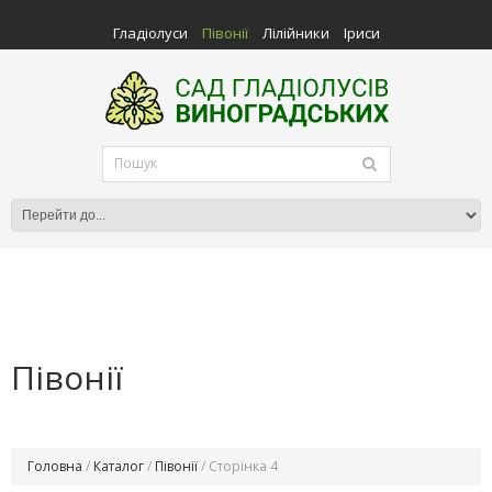
Гладіолуси
Півонії
Лілійники
Іриси
Півонії
Головна
/
Каталог
/
Півонії
/ Сторінка 4