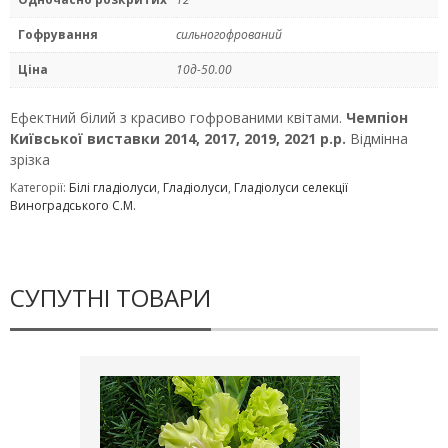
Гофрування
сильногофрований
Ціна
10д-50.00
Ефектний бiлий з красиво гофрованими квiтами.
Чемпiон
Київської виставки 2014, 2017, 2019, 2021 р.р.
Вiдмiнна
зрiзка
Категорії:
Білі гладіолуси
,
Гладіолуси
,
Гладіолуси селекції
Виноградського С.М.
СУПУТНІ ТОВАРИ