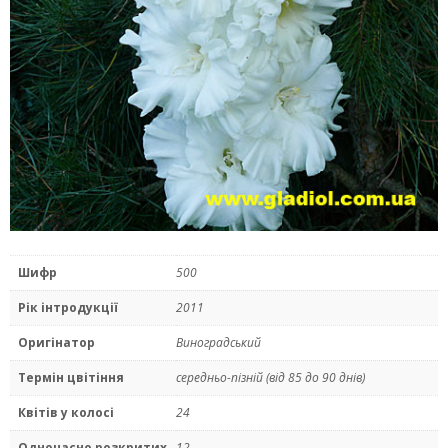
Шифр
500
Рік інтродукції
2011
Оригінатор
Виноградський
Термін цвітіння
середньо-пiзнiй (від 85 до 90 днів)
Квітів у колосі
24
Одночасно розкритих
12