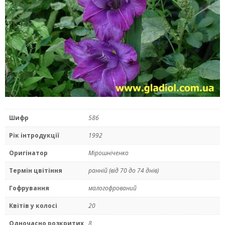
Шифр
586
Рік інтродукції
1992
Оригінатор
Мiрошнiченко
Термін цвітіння
раннiй (від 70 до 74 днів)
Гофрування
малогофрований
Квітів у колосі
20
Одночасно розкритих
8