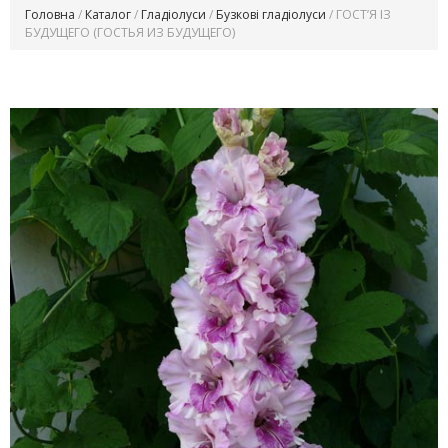
Головна
/
Каталог
/
Гладіолуси
/
Бузкові гладіолуси
/ ГОСТ’Я IЗ
БУДУЩЕГО (ГОСТЬЯ ИЗ БУДУЩЕГО)