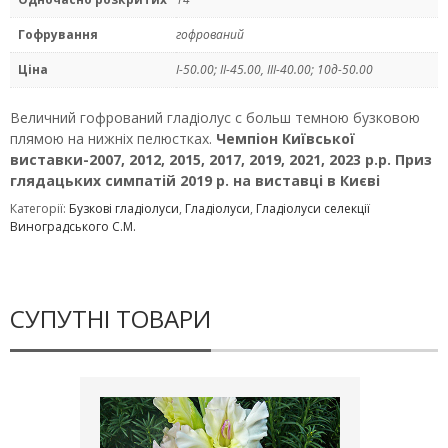
Гофрування
гофрований
Ціна
I-50.00; II-45.00, III-40.00; 10д-50.00
Величний гофрований гладiолус с больш темною бузковою
плямою на нижнiх пелюстках.
Чемпiон Київської
виставки-2007, 2012, 2015, 2017, 2019, 2021, 2023 р.р. Приз
глядацьких симпатiй 2019 р. на виставцi в Києвi
Категорії:
Бузкові гладіолуси
,
Гладіолуси
,
Гладіолуси селекції
Виноградського С.М.
СУПУТНІ ТОВАРИ