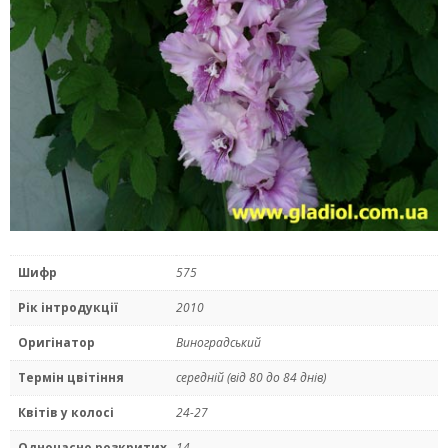
Шифр
575
Рік інтродукції
2010
Оригінатор
Виноградський
Термін цвітіння
середнiй (від 80 до 84 днів)
Квітів у колосі
24-27
Одночасно розкритих
14