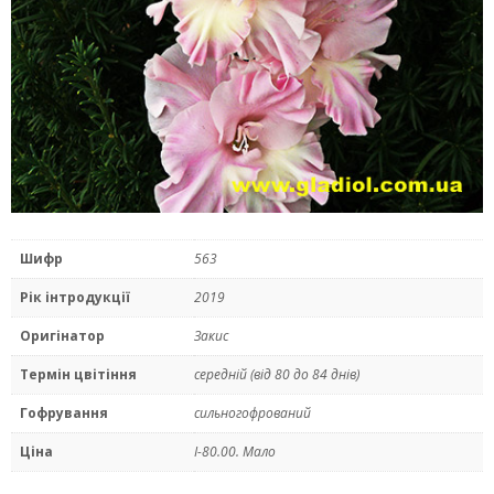
Шифр
563
Рік інтродукції
2019
Оригінатор
Закис
Термін цвітіння
середнiй (від 80 до 84 днів)
Гофрування
сильногофрований
Ціна
I-80.00. Мало