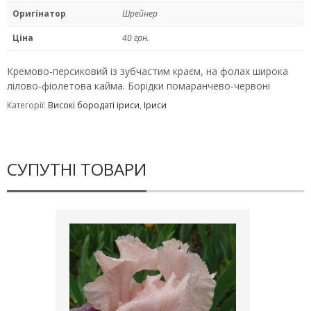
Оригінатор
Шрейнер
Ціна
40 грн.
Кремово-персиковий із зубчастим краєм, на фолах широка
лілово-фіолетова кайма. Борідки помаранчево-червоні
Категорії:
Високі бородаті іриси
,
Іриси
СУПУТНІ ТОВАРИ