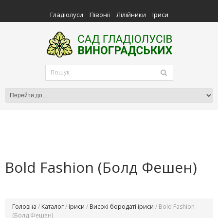
Гладіолуси
Півонії
Лілійники
Іриси
Bold Fashion (Болд Фешен)
Головна
/
Каталог
/
Іриси
/
Високі бородаті іриси
/ Bold Fashion
(Болд Фешен)