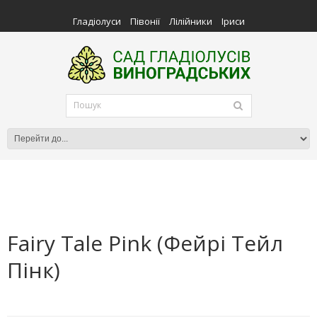
Гладіолуси
Півонії
Лілійники
Іриси
Fairy Tale Pink (Фейрі Тейл
Пінк)