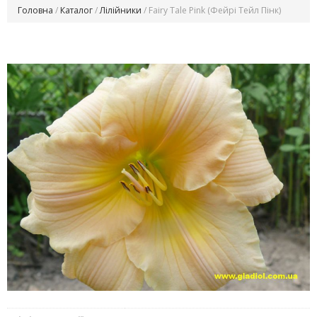
Головна
/
Каталог
/
Лілійники
/ Fairy Tale Pink (Фейрі Тейл Пінк)