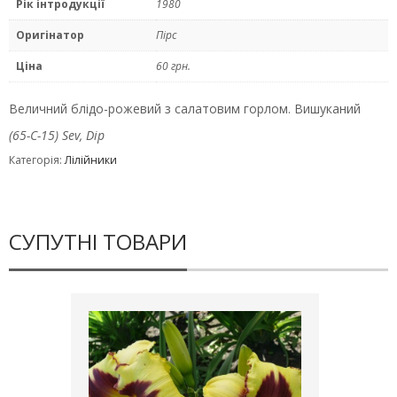
Рік інтродукції
1980
Оригінатор
Пірс
Ціна
60 грн.
Величний блідо-рожевий з салатовим горлом. Вишуканий
(65-С-15) Sev, Dip
Категорія:
Лілійники
СУПУТНІ ТОВАРИ