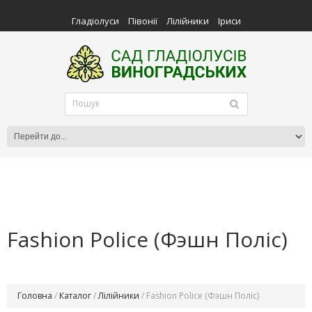
Гладіолуси
Півонії
Лілійники
Іриси
Fashion Police (Фэшн Поліс)
Головна
/
Каталог
/
Лілійники
/ Fashion Police (Фэшн Поліс)