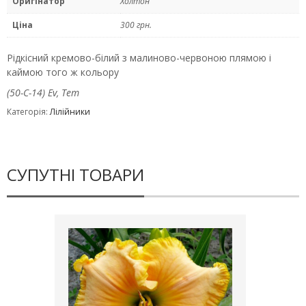
Оригінатор
Холтон
Ціна
300 грн.
Рідкісний кремово-білий з малиново-червоною плямою і
каймою того ж кольору
(50-С-14) Ev, Тет
Категорія:
Лілійники
СУПУТНІ ТОВАРИ