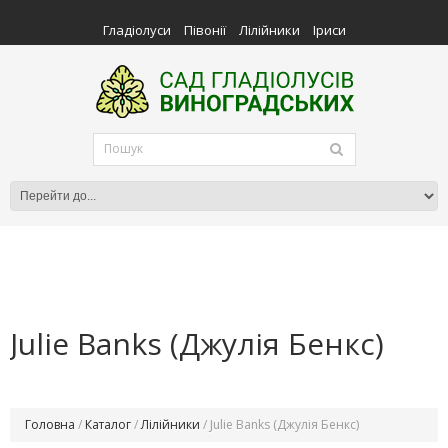
Гладіолуси
Півонії
Лілійники
Іриси
Julie Banks (Джулія Бенкс)
Головна
/
Каталог
/
Лілійники
/ Julie Banks (Джулія Бенкс)