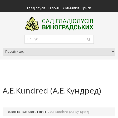
Гладіолуси
Півонії
Лілійники
Іриси
A.E.Kundred (А.Е.Кундред)
Головна
/
Каталог
/
Півонії
/ A.E.Kundred (А.Е.Кундред)