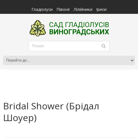
Гладіолуси
Півонії
Лілійники
Іриси
Bridal Shower (Брідал
Шоуер)