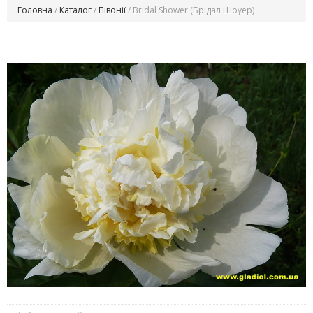
Головна
/
Каталог
/
Півонії
/ Bridal Shower (Брідал Шоуер)