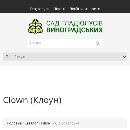
Гладіолуси
Півонії
Лілійники
Іриси
Clown (Клоун)
Головна
/
Каталог
/
Півонії
/ Clown (Клоун)