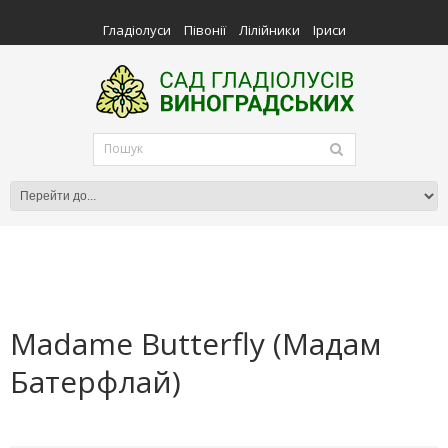
Гладіолуси
Півонії
Лілійники
Іриси
Madame Butterfly (Мадам
Батерфлай)