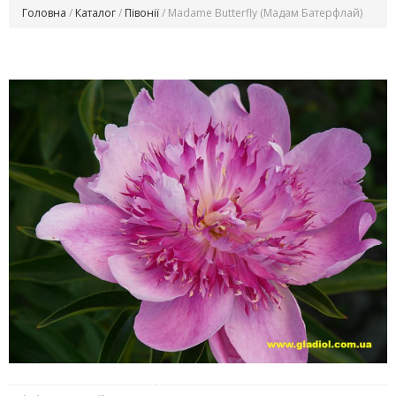
Головна
/
Каталог
/
Півонії
/ Madame Butterfly (Мадам Батерфлай)