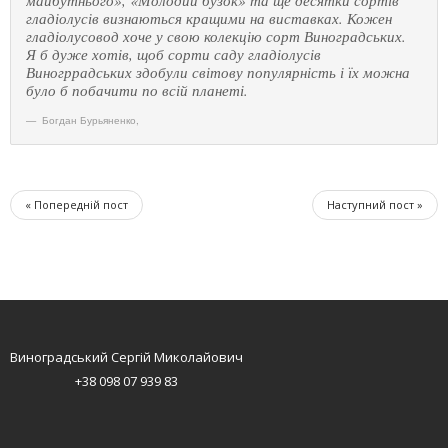
майбутнього», «Молодий бузок» та ще десятки сортів
гладіолусів визнаються кращими на виставках. Кожен
гладіолусовод хоче у свою колекцію сорт Виноградських.
Я б дуже хотів, щоб сорти саду гладіолусів
Виногррадських здобули світову популярність і їх можна
було б побачити по всій планеті.
Богдан Бурьяненко
,
« Попередній пост
Наступний пост »
Виноградський Сергій Миколайович
+38 098 07 939 83