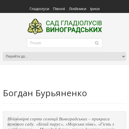
Гладіолуси
Півонії
Лілійники
Іриси
Богдан Бурьяненко
Неймовірні сорти селекції Виноградських – прикраса
кожного саду. «Білий парус», «Морська піна», «Гість з