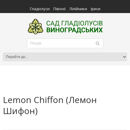
Гладіолуси
Півонії
Лілійники
Іриси
Lemon Chiffon (Лемон
Шифон)