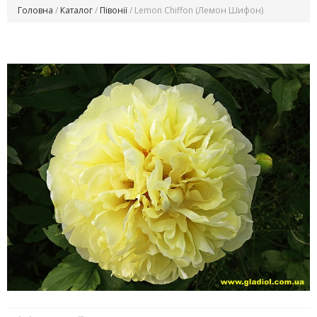
Головна
/
Каталог
/
Півонії
/ Lemon Chiffon (Лемон Шифон)