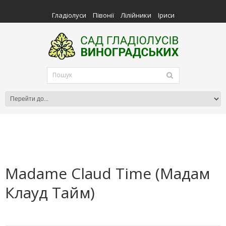
Гладіолуси
Півонії
Лілійники
Іриси
Madame Claud Time (Мадам
Клауд Тайм)