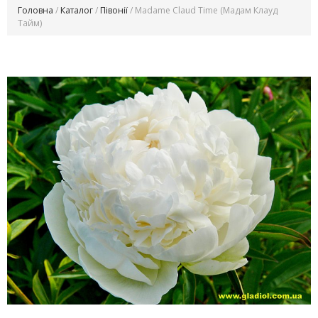
Головна
/
Каталог
/
Півонії
/ Madame Claud Time (Мадам Клауд
Тайм)