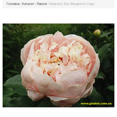
Головна
/
Каталог
/
Півонії
/ Majesty’s Star (Маджесті Стар)