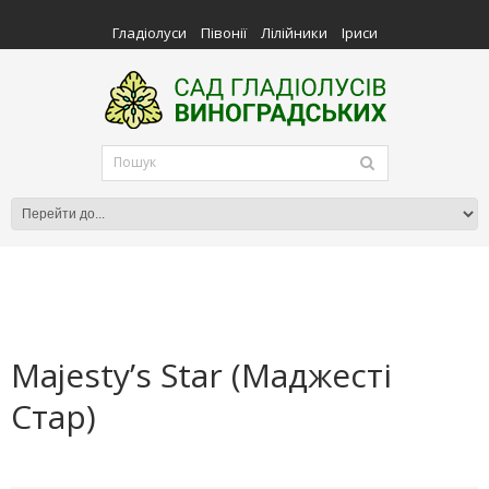
Гладіолуси
Півонії
Лілійники
Іриси
Majesty’s Star (Маджесті
Стар)