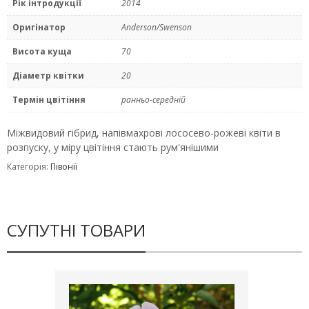
Рік інтродукції
2014
Оригінатор
Anderson/Swenson
Висота куща
70
Діаметр квітки
20
Термін цвітіння
ранньо-середній
Міжвидовий гібрид, напівмахрові лососево-рожеві квіти в
розпуску, у міру цвітіння стають рум'янішими
Категорія:
Півонії
СУПУТНІ ТОВАРИ